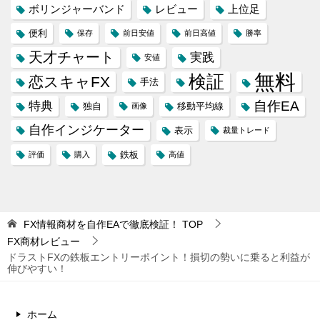
ボリンジャーバンド
レビュー
上位足
便利
保存
前日安値
前日高値
勝率
天才チャート
実践
安値
無料
検証
恋スキャFX
手法
自作EA
特典
独自
移動平均線
画像
自作インジケーター
表示
裁量トレード
鉄板
評価
購入
高値
FX情報商材を自作EAで徹底検証！
TOP
FX商材レビュー
ドラストFXの鉄板エントリーポイント！損切の勢いに乗ると利益が
伸びやすい！
ホーム