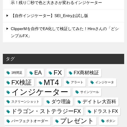
示！残り〇秒で色と大きさが変わるインジケーター
【自作インジケーター】SEI_Entryお試し版
ClipperMを自作でEA化して検証してみた！Hiroさんの「どシ
ンプルFX」
タグ
FX
EA
FX商材検証
1時間足
MT4
FX検証
アラート
インジケータ
インジケーター
サインツール
ダウ理論
デイトレ大百科
スクリーンショット
ドラゴン・ストテラジーFX
ドラストFX
プレゼント
パーフェクトオーダー
ボタン