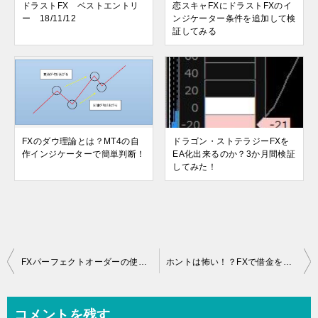
ドラストFX ベストエントリ
恋スキャFXにドラストFXのイ
ー 18/11/12
ンジケーター条件を追加して検
証してみる
FXのダウ理論とは？MT4の自
ドラゴン・ストテラジーFXを
作インジケーターで簡単判断！
EA化出来るのか？3か月間検証
してみた！
投
FXパーフェクトオーダーの使い方と期間の設定方法は？勝てる戦略とは！？
ホントは怖い！？FXで借金をする可能性はあるのか？借金をしない為の5つの対策
稿
ナ
コメントを残す