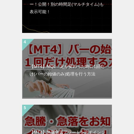
ー！公開！別の時間足(マルチタイム)も
表示可能！
【MT4】MQL：足が変わった時に1回だ
け(バーの始値のみ)処理を行う方法
【MT4】急騰急落アラートを出すインジ